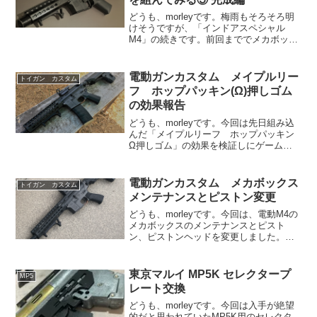
どうも、morleyです。梅雨もそろそろ明
けそうですが、「インドアスペシャル
M4」の続きです。前回まででメカボック
スを含むロアフレーム、ハンドガード組
付け済みのアッパーフレームが完成しま
した。後はインナーバレルとチャンバー
電動ガンカスタム メイプルリー
トイガン カスタム
を入れるだけになり...
フ ホップパッキン(Ω)押しゴム
の効果報告
どうも、morleyです。今回は先日組み込
んだ「メイプルリーフ ホップパッキン
Ω押しゴム」の効果を検証しにゲームに
参加してきましたので、そのご報告で
す。なお、効果報告と言っても「組み込
む前と比べたらこうなった」レベルのご
電動ガンカスタム メカボックス
トイガン カスタム
報告ですのでトイガン...
メンテナンスとピストン変更
どうも、morleyです。今回は、電動M4の
メカボックスのメンテナンスとピスト
ン、ピストンヘッドを変更しました。こ
の電動M4はワタシがサバゲーをはじめる
にあたり購入した東京マルイのスタンダ
ードM4A1だったのですが、カスタムをは
東京マルイ MP5K セレクタープ
MP5
じめた当初の...
レート交換
どうも、morleyです。今回は入手が絶望
的だと思われていたMP5K用のセレクタ