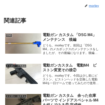
morley
関連記事
電動ガン カスタム 「DSG M4」
DSG
メンテナンス 後編
どうも、morleyです。前回は「DSG
M4」のメカボックスのメンテナンスをし
ましたが、その後編になります。後編で
はチャンバー、インナーバレルの清掃を
やりました。まずはアッパーフレームか
らチャンバーを抜きます。チャンバーは
電動ガンカスタム 電動M4 ピ
トイガン カスタム
ACE1ARMS...
ストン変更その後②
どうも、morleyです。今回は少し前にピ
ストン、ピストンヘッドを交換した電動
M4を一日ゲームで使ってみたので使用感
の報告と、結果から言うと仕様変更する
ことにしたのでその経緯の事を書きま
す。前回の仕様変更後、別のところでト
電動ガン カスタム 余った在庫
トイガン カスタム
ラブルが起きてしま...
パーツで インドアスペシャル M4
を組んでみる⑤ 完成編