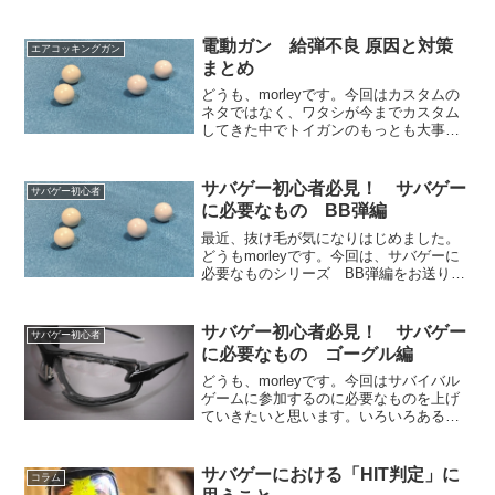
電動ガン 給弾不良 原因と対策
エアコッキングガン
まとめ
どうも、morleyです。今回はカスタムの
ネタではなく、ワタシが今までカスタム
してきた中でトイガンのもっとも大事な
部分である「BB弾を飛ばす」ということ
において、度々障害となってきた「給弾
不良」について経験とどう対応したかを
サバゲー初心者必見！ サバゲー
サバゲー初心者
まとめたいと思い...
に必要なもの BB弾編
最近、抜け毛が気になりはじめました。
どうもmorleyです。今回は、サバゲーに
必要なものシリーズ BB弾編をお送りし
ます。BB弾もこれまたいろんなメーカー
からいろんな重さのBB弾が販売されてお
り主に、プラスチック弾、バイオ弾の2種
サバゲー初心者必見！ サバゲー
サバゲー初心者
類があり、...
に必要なもの ゴーグル編
どうも、morleyです。今回はサバイバル
ゲームに参加するのに必要なものを上げ
ていきたいと思います。いろいろあるの
で何回かに分けてご紹介します。サバゲ
ーをするのにまず必要なのは、そう、ト
イガンです。が！トイガンよりもさらに
サバゲーにおける「HIT判定」に
コラム
重要なアイテムがあ...