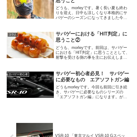
思うこと
どうも、morleyです。暑く長い夏も終わ
りを迎え、日中も涼しくなり本格的にサ
バゲーのシーズンになってきました今日
この頃ですがここで、サバゲーの根幹を
成すルールであり、これが守られないと
サバゲーがゲームとして成り立たなくな
サバゲーにおける「HIT判定」に
コラム
る「HIT判定」に...
思うこと②
どうも、morleyです。前回は、サバゲー
における「HIT判定」に思うこととして、
射撃を受ける側の事を主にお伝えしまし
たが、今回は射撃をする側についてこれ
また勝手に語りたいと思います。まず、
サバゲーは遊びと言えど「勝ち」と「負
サバゲー初心者必見！ サバゲー
サバゲー初心者
け」がはっきり...
に必要なもの エアソフトガン編
どうもmorleyです。今回も前回に引き続
き、サバゲーに必要なものシリーズの
「エアソフトガン編」になります。が、
その前にサバゲーをする場合レンタルが
できるということを説明しておかなけれ
ばなりません。まずサバゲーをするため
には前回、前々回で紹...
VSR-10 「東京マルイ VSR-10 Gスペッ