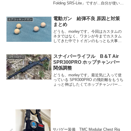
Folding SRS-Lite」ですが…自分が使いや
すくするためにグリップを変更したの
と、ドットサイトを載せるためのマウン
トを買いました。SCALARWO...
電動ガン 給弾不良 原因と対策
エアコッキングガン
まとめ
どうも、morleyです。今回はカスタムの
ネタではなく、ワタシが今までカスタム
してきた中でトイガンのもっとも大事な
部分である「BB弾を飛ばす」ということ
において、度々障害となってきた「給弾
不良」について経験とどう対応したかを
スナイパーライフル B＆T Air
SPR300PRO
まとめたいと思い...
SPR300PRO ホップチャンバー
関係調整
どうも、morleyです。最近気に入って使
っている SPR300PRO の飛距離をもうち
ょっと伸ばしたくてホップチャンバー関
係の調整？を行いました今回は特に大幅
な加工やパーツの交換は行わず、純正の
ホップパッキンの形状を少しでも活かせ
る工夫を...
サバゲー装備 TMC Modular Chest Rig