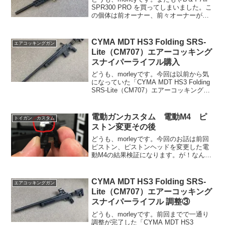
SPR300 PRO を買ってしまいました。こ
の個体は前オーナー、前々オーナーがい
ろいろ調整をしていたそうですが、調整
途中で触らなくなってしまったとのこと
でワタシが引き取りました。引き取る
CYMA MDT HS3 Folding SRS-
エアコッキングガン
際...
Lite（CM707）エアーコッキング
スナイパーライフル購入
どうも、morleyです。今回は以前から気
になっていた「CYMA MDT HS3 Folding
SRS-Lite（CM707）エアーコッキングス
ナイパーライフル」を購入したので簡単
にレビューですまず何が気になっていた
かというとこのMDT（...
電動ガンカスタム 電動M4 ピ
トイガン カスタム
ストン変更その後
どうも、morleyです。今回のお話は前回
ピストン、ピストンヘッドを変更した電
動M4の結果検証になります。が！なんと
1ゲーム目で別のところでトラブルが発生
したので、今回はその修理です。もちろ
ん、ゲーム前のシューティングレンジに
CYMA MDT HS3 Folding SRS-
エアコッキングガン
て弾道は確認し...
Lite（CM707）エアーコッキング
スナイパーライフル 調整③
どうも、morleyです。前回までで一通り
調整が完了した「CYMA MDT HS3