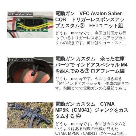
完成したと思われていた「インドアスペ
シャルM4」ですが、先日なにげなく弾速
系に向かって発射させていたわけです。
電動ガン VFC Avalon Saber
VFC Avalon Saber
そしたらですねー...
CQB トリガーレスポンスアッ
プカスタム② FETユニット組み
込み
どうも、morleyです。今回は前回から行
っているトリガーレスポンスアップカス
タムの続きです。前回はショートストロ
ークトリガースイッチの組み込みとメカ
ボックス内の配線の引き直しまででし
た。今回はFETユニットに配線をはんだ
電動ガン カスタム 余った在庫
トイガン カスタム
付けしていきます。...
パーツで インドアスペシャル M4
を組んでみる③ ロアフレーム編
どうも、morleyです。今回も引き続き
「M4 インドアスペシャル」作成の続きで
す。前回までで電動ガンの心臓部である
メカボックスが完成しました。あとは用
意したメタルフレームに組み込んでいく
のですがちょっとした問題が発生。ま
電動ガン カスタム CYMA
MP5
ず、ロアフレームの...
MP5K（CM041）ジャンクをカス
タムする ④
どうも、morleyです。今回はカスタムと
いうよりはある程度の完成が見えた
CYMA MP5K（CM041）にゲームに使う