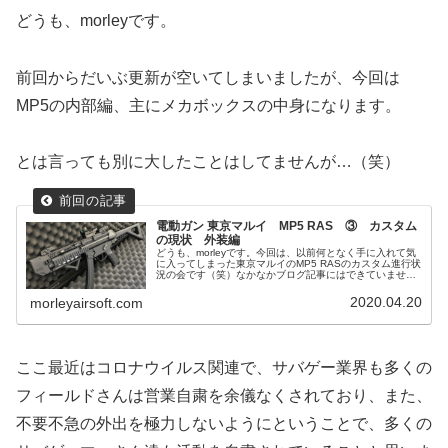
どうも、morleyです。
前回からだいぶ更新が空いてしまいましたが、今回は
MP5の内部編、主にメカボックスの中身になります。
とは言っても別に大したことはしてませんが…（笑）
電動ガン 東京マルイ MP5 RAS ③ カスタム
の現状 外装編
どうも、morleyです。今回は、以前何となく手に入れて気
に入ってしまった東京マルイのMP5 RASのカスタム進行状
況の会です（笑）なかなかブログ記事にはできていません
でしたがカスタムは着々と進行中です。現在のMP5 RASさ
ん ↓ざっくり...
2020.04.20
morleyairsoft.com
ここ最近はコロナウイルス関連で、サバゲー業界も多くの
フィールドさんは営業自粛を余儀なくされており、また、
不要不急の外出を極力しないようにということで、多くの