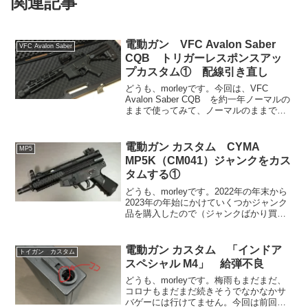
関連記事
電動ガン VFC Avalon Saber
VFC Avalon Saber
CQB トリガーレスポンスアッ
プカスタム① 配線引き直し
どうも、morleyです。今回は、VFC
Avalon Saber CQB を約一年ノーマルの
ままで使ってみて、ノーマルのままでも
十分ゲームで使える性能を発揮してくれ
ていましたが、今後自分のプレイスタイ
ルに合わせた改善を行っていこうと思い
電動ガン カスタム CYMA
MP5
ま...
MP5K（CM041）ジャンクをカス
タムする①
どうも、morleyです。2022年の年末から
2023年の年始にかけていくつかジャンク
品を購入したので（ジャンクばかり買っ
てる…）それぞれ仕上げていきますが、
最初はコレです。CYMA CM041 MP5K
アッパーフレームがメタルなMP5Kで...
電動ガン カスタム 「インドア
トイガン カスタム
スペシャル M4」 給弾不良
どうも、morleyです。梅雨もまだまだ、
コロナもまだまだ続きそうでなかなかサ
バゲーには行けてません。今回は前回で