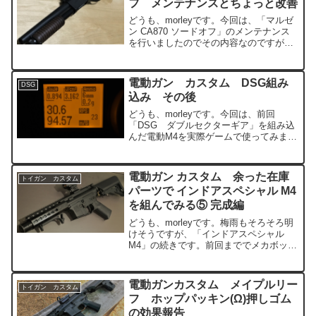
フ メンテナンスとちょっと改善
どうも、morleyです。今回は、「マルゼ
ン CA870 ソードオフ」のメンテナンス
を行いましたのでその内容なのですが、
あまり大したことはしてません（笑）こ
のCA870は毎回必ずゲームに持ってい
き、メインの電動M4にトラブルがあった
電動ガン カスタム DSG組み
DSG
時のため...
込み その後
どうも、morleyです。今回は、前回
「DSG ダブルセクターギア」を組み込
んだ電動M4を実際ゲームで使ってみまし
たのでその後の報告です。メンテナンス
記事を追加しました ↓それとゲームに投
入する前に小変更をしたので合わせて報
電動ガン カスタム 余った在庫
トイガン カスタム
告です。ゲーム参...
パーツで インドアスペシャル M4
を組んでみる⑤ 完成編
どうも、morleyです。梅雨もそろそろ明
けそうですが、「インドアスペシャル
M4」の続きです。前回まででメカボック
スを含むロアフレーム、ハンドガード組
付け済みのアッパーフレームが完成しま
した。後はインナーバレルとチャンバー
電動ガンカスタム メイプルリー
トイガン カスタム
を入れるだけになり...
フ ホップパッキン(Ω)押しゴム
の効果報告