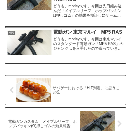
どうも、morleyです。今回は先日組み込
んだ「メイプルリーフ ホップパッキン
Ω押しゴム」の効果を検証しにゲームに
参加してきましたので、そのご報告で
す。なお、効果報告と言っても「組み込
む前と比べたらこうなった」レベルのご
電動ガン 東京マルイ MP5 RAS
MP5
報告ですのでトイガン...
どうも、morleyです。今回は東京マルイ
のスタンダード電動ガン「MP5 RAS」の
ジャンク…を入手したので綴っていきた
いと思います。実はMP5は結構前から気
になっていていつか買おうと思っていた
のですが、M4と比べてカスタムパーツが
少ないの...
サバゲーにおける「HIT判定」に思うこ
と②
電動ガンカスタム メイプルリーフ ホ
ップパッキン(Ω)押しゴムの効果報告