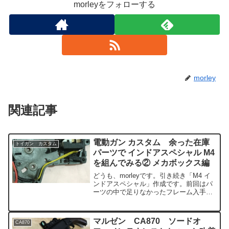
morleyをフォローする
morley
関連記事
電動ガン カスタム 余った在庫
トイガン カスタム
パーツで インドアスペシャル M4
を組んでみる② メカボックス編
どうも、morleyです。引き続き「M4 イ
ンドアスペシャル」作成です。前回はパ
ーツの中で足りなかったフレーム入手ま
ででした。これで主要パーツは全て揃っ
たのでここからは調整をしつつ組んでい
くのですが、まずは電動ガンの心臓部で
マルゼン CA870 ソードオ
CA870
あるメカボックス...